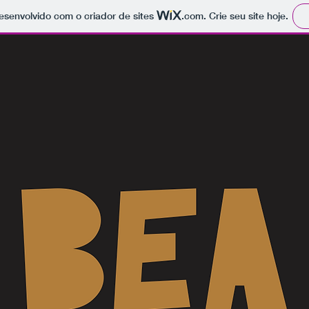
 desenvolvido com o criador de sites
.com
. Crie seu site hoje.